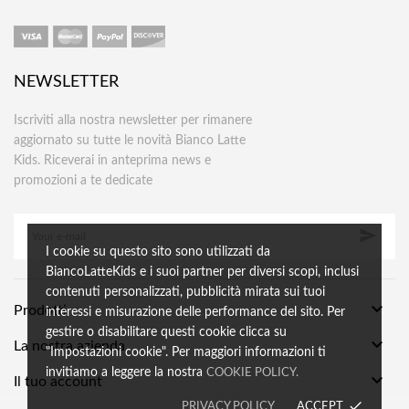
NEWSLETTER
Iscriviti alla nostra newsletter per rimanere
aggiornato su tutte le novità Bianco Latte
Kids. Riceverai in anteprima news e
promozioni a te dedicate

I cookie su questo sito sono utilizzati da
BiancoLatteKids e i suoi partner per diversi scopi, inclusi
contenuti personalizzati, pubblicità mirata sui tuoi

Prodotti
interessi e misurazione delle performance del sito. Per
gestire o disabilitare questi cookie clicca su

La nostra azienda
"Impostazioni cookie". Per maggiori informazioni ti
invitiamo a leggere la nostra
COOKIE POLICY.

Il tuo account
done
PRIVACY POLICY
ACCEPT